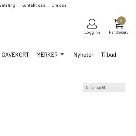
Betaling
Kontakt oss
Om oss
LUBB?
0
Logg inn
Handlekurv
GAVEKORT
MERKER
Nyheter
Tilbud