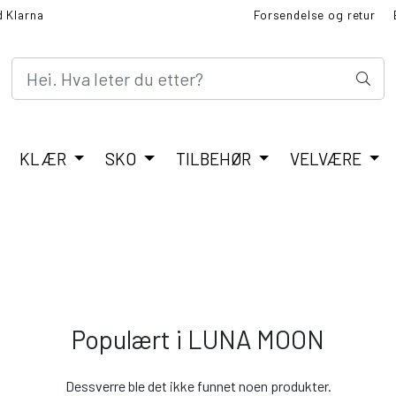
d Klarna
Forsendelse og retur
BLI MED I FINT KUNDEK
KLÆR
SKO
TILBEHØR
VELVÆRE
Populært i
LUNA MOON
Dessverre ble det ikke funnet noen produkter.