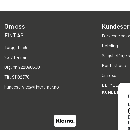
Om oss
Kundeser
FINT AS
Forsendelse og
Betaling
Torggata 55
Salgsbetingels
2317 Hamar
Kontakt oss
Org. nr. 922096600
Om oss
Tlf:
91102770
BLI MED I FIN
kundeservice@finthamar.no
KUNDEKLUB
D
f
a