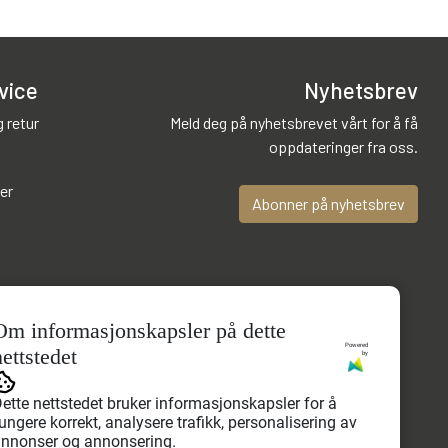
vice
Nyhetsbrev
 retur
Meld deg på nyhetsbrevet vårt for å få
oppdateringer fra oss.
er
Abonner på nyhetsbrev
T
B?
Om informasjonskapsler på dette
Powered
nettstedet
by
ette nettstedet bruker informasjonskapsler for å
ungere korrekt, analysere trafikk, personalisering av
nnonser og annonsering.