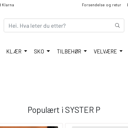
d Klarna
Forsendelse og retur
BLI MED I FINT KUNDEK
KLÆR
SKO
TILBEHØR
VELVÆRE
Populært i
SYSTER P