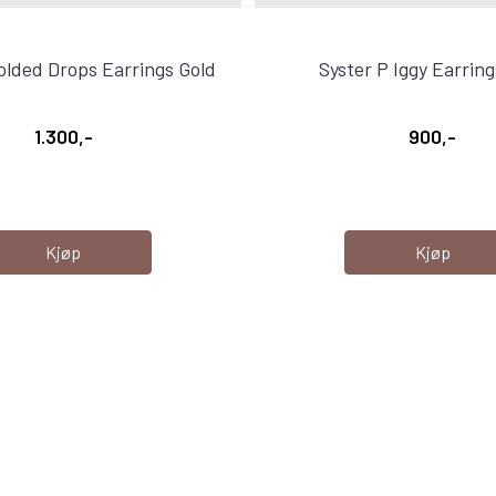
olded Drops Earrings Gold
Syster P Iggy Earring
1.300,-
900,-
Kjøp
Kjøp