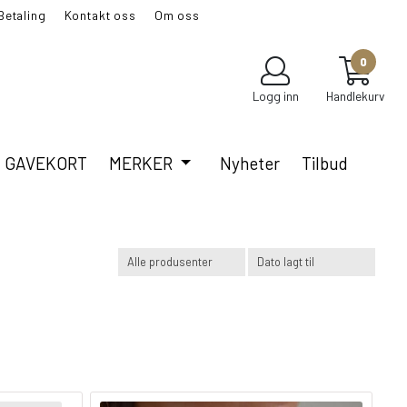
Betaling
Kontakt oss
Om oss
LUBB?
0
Logg inn
Handlekurv
GAVEKORT
MERKER
Nyheter
Tilbud