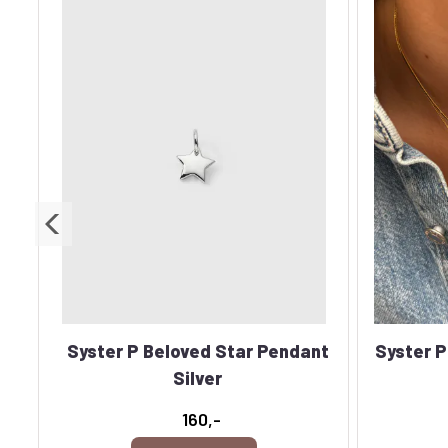
nt
Syster P Beloved Star Pendant
Syster P
Silver
160,-