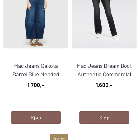
Mac Jeans Dakota
Mac Jeans Dream Boot
Barrel Blue Mended
Authentic Commercial
Wash
Black
1.700,-
1.600,-
Kjøp
Kjøp
Nyhet