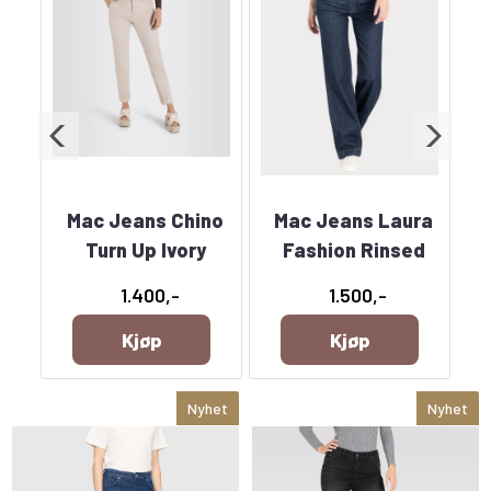
no
Mac Jeans Chino
Mac Jeans Laura
M
ere
Turn Up Ivory
Fashion Rinsed
C
1.400,-
1.500,-
Kjøp
Kjøp
Nyhet
Nyhet