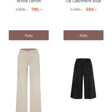
White Denim
Up Cashmere Blue
780,-
560,-
1.300,-
1.400,-
Kjøp
Kjøp