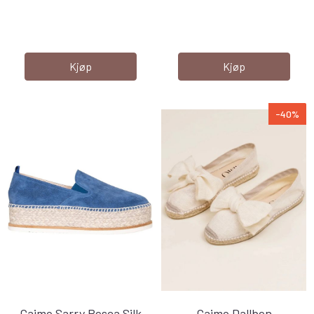
Kjøp
Kjøp
-40%
Gaimo Sarry Pesca Silk
Gaimo Dallben