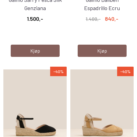
Genziana
Espadrillo Ecru
1.500,-
840,-
1.400,-
Kjøp
Kjøp
-40%
-40%