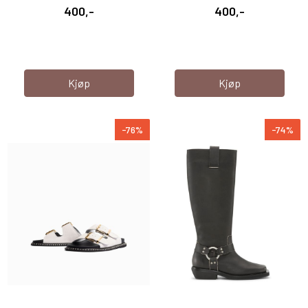
400,-
400,-
Kjøp
Kjøp
-76%
-74%