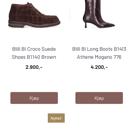
Billi Bi Croco Suede
Billi Bi Long Boots B1413
Shoes B1140 Brown
Athene Mogano 776
Coper
2.900,-
4.200,-
Kjøp
Kjøp
Nyhet