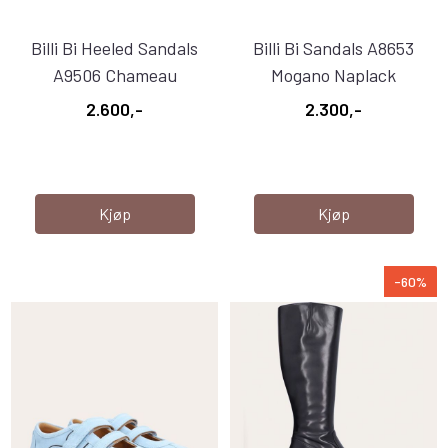
Billi Bi Heeled Sandals
Billi Bi Sandals A8653
A9506 Chameau
Mogano Naplack
Babysilk ...
2.600,-
2.300,-
Kjøp
Kjøp
-60%