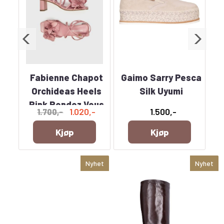
nte
Fabienne Chapot
Gaimo Sarry Pesca
G
Orchideas Heels
Silk Uyumi
ck
Pink Rendez Vous
1.020,-
1.500,-
1.700,-
Kjøp
Kjøp
Nyhet
Nyhet