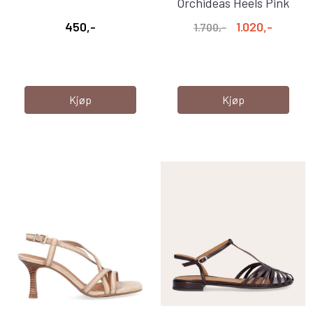
Orchideas Heels Pink
Rendez Vous
450,-
1.020,-
1.700,-
Kjøp
Kjøp