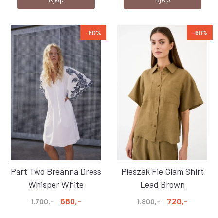
-60%
-60%
Part Two Breanna Dress
Pieszak Fie Glam Shirt
Whisper White
Lead Brown
680,-
720,-
1.700,-
1.800,-