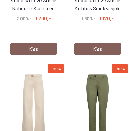
Anouska Love Shack
Anouska Love Shack
Nabonne Kjole med
Antibes Smekkekjole
Broderier ...
Orange
1.200,-
1.120,-
2.000,-
1.600,-
Kjøp
Kjøp
-60%
-40%