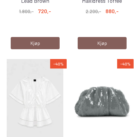
Lead Brown
Maxidress Toffee
720,-
880,-
1.800,-
2.200,-
Kjøp
Kjøp
-40%
-40%