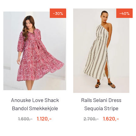
-30%
-40%
Anouske Love Shack
Rails Selani Dress
Bandol Smekkekjole
Sequoia Stripe
Rosso ...
1.120,-
1.620,-
1.600,-
2.700,-