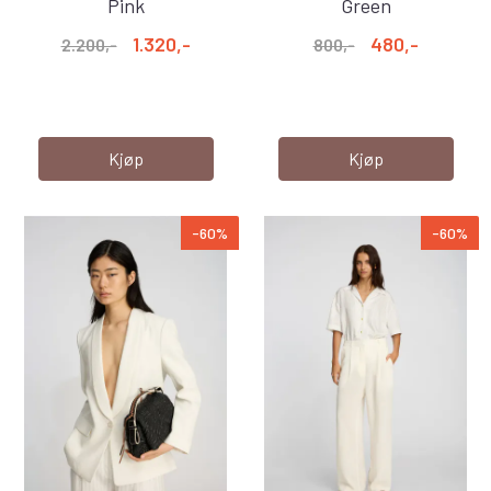
Pink
Green
1.320,-
480,-
2.200,-
800,-
Kjøp
Kjøp
-60%
-60%