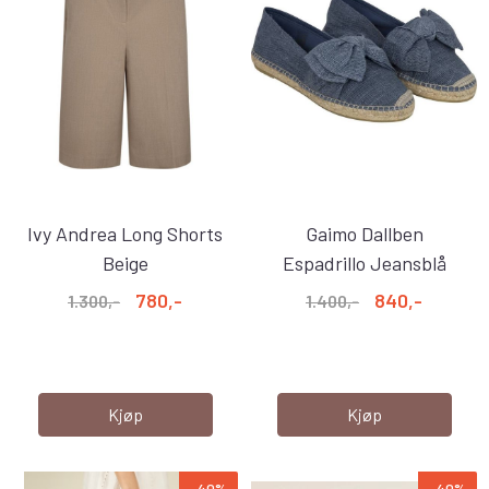
Ivy Andrea Long Shorts
Gaimo Dallben
Beige
Espadrillo Jeansblå
780,-
840,-
1.300,-
1.400,-
Kjøp
Kjøp
-40%
-40%