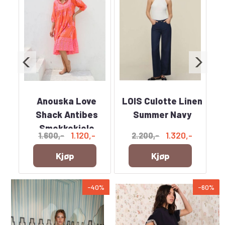
nen
Anouska Love
LOIS Culotte Linen
vy
Shack Antibes
Summer Navy
Sh
Smekkekjole
-
1.120,-
1.320,-
1.600,-
2.200,-
Orange
Kjøp
Kjøp
-40%
-60%