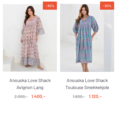
-30%
-30%
Anouska Love Shack
Anouska Love Shack
Avignon Lang
Toulouse Smekkekjole
Smekkekjole ...
Aqua Pink
1.400,-
1.120,-
2.000,-
1.600,-