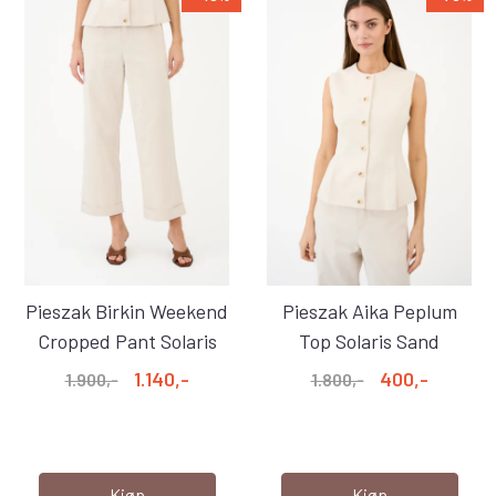
Pieszak Birkin Weekend
Pieszak Aika Peplum
Cropped Pant Solaris
Top Solaris Sand
Sand ...
Melange
1.140,-
400,-
1.900,-
1.800,-
Kjøp
Kjøp