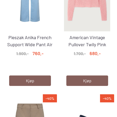
Pieszak Anika French
American Vintage
Support Wide Pant Air
Pullover Twily Pink
Blue
Melange
760,-
680,-
1.900,-
1.700,-
Kjøp
Kjøp
-40%
-40%