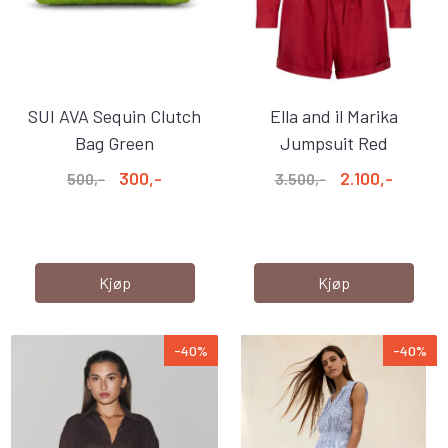
SUI AVA Sequin Clutch
Ella and il Marika
Bag Green
Jumpsuit Red
300,-
2.100,-
500,-
3.500,-
Kjøp
Kjøp
-40%
-40%