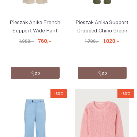
Pieszak Anika French
Pieszak Anika Support
Support Wide Pant
Cropped Chino Green
Oyster ...
Tea
760,-
1.020,-
1.900,-
1.700,-
Kjøp
Kjøp
-60%
-60%