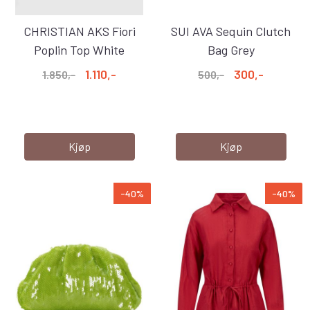
CHRISTIAN AKS Fiori
SUI AVA Sequin Clutch
Poplin Top White
Bag Grey
1.110,-
300,-
1.850,-
500,-
Kjøp
Kjøp
-40%
-40%