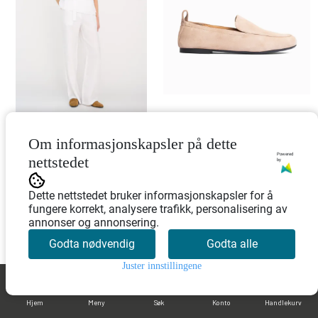
Pieszak Lina Linen
Jim Rickey Royal Suede
Om informasjonskapsler på dette
Wrap Blouse White
Taupe
Powered
nettstedet
by
400,-
960,-
1.600,-
1.600,-
Dette nettstedet bruker informasjonskapsler for å
fungere korrekt, analysere trafikk, personalisering av
annonser og annonsering.
Godta nødvendig
Godta alle
Kjøp
Kjøp
Juster innstillingene
0
-40%
-60%
Hjem
Meny
Søk
Konto
Handlekurv