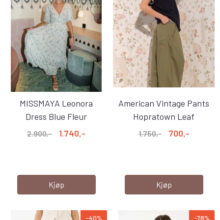
MISSMAYA Leonora
American Vintage Pants
Dress Blue Fleur
Hopratown Leaf
Georgette
1.740,-
700,-
2.900,-
1.750,-
Kjøp
Kjøp
-40%
-78%