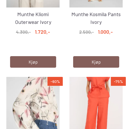
Munthe Kliomi
Munthe Kosmila Pants
Outerwear Ivory
Ivory
1.720,-
1.000,-
4.300,-
2.500,-
Kjøp
Kjøp
-60%
-75%