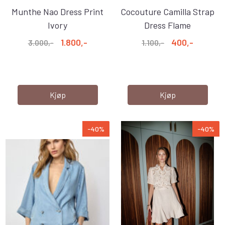
Munthe Nao Dress Print
Cocouture Camilla Strap
Ivory
Dress Flame
1.800,-
400,-
3.000,-
1.100,-
Kjøp
Kjøp
-40%
-40%