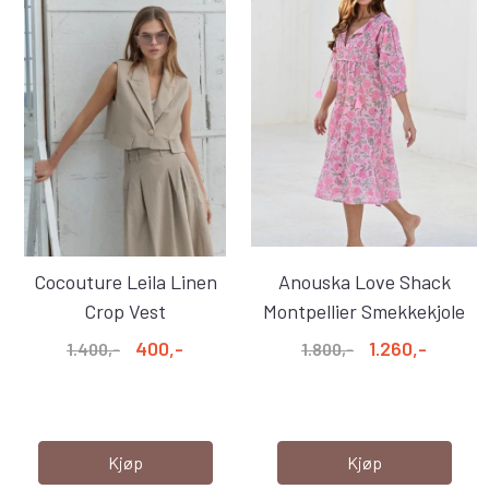
Cocouture Leila Linen
Anouska Love Shack
Crop Vest
Montpellier Smekkekjole
Bobbin ...
400,-
1.260,-
1.400,-
1.800,-
Kjøp
Kjøp