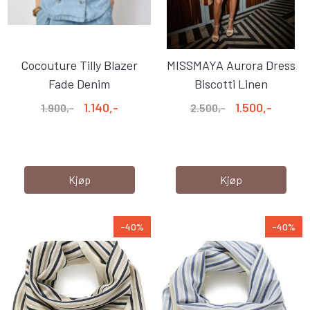
Cocouture Tilly Blazer
MISSMAYA Aurora Dress
Fade Denim
Biscotti Linen
1.140,-
1.500,-
1.900,-
2.500,-
Kjøp
Kjøp
-40%
-40%