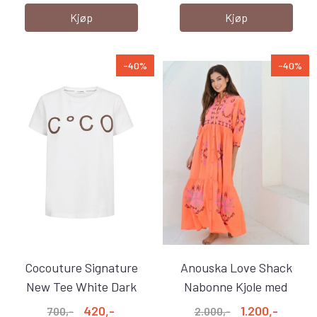
Kjøp
Kjøp
-40%
-40%
Cocouture Signature
Anouska Love Shack
New Tee White Dark
Nabonne Kjole med
Brown
Broderier ...
420,-
1.200,-
700,-
2.000,-