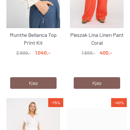
Munthe Bellanca Top
Pieszak Lina Linen Pant
Print Kit
Coral
1.040,-
400,-
2.600,-
1.600,-
Kjøp
Kjøp
-75%
-40%