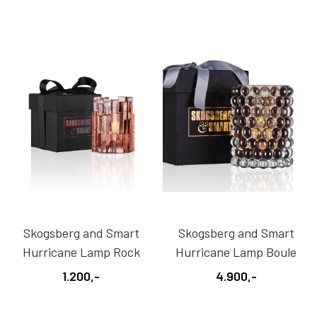
Skogsberg and Smart
Skogsberg and Smart
Hurricane Lamp Rock
Hurricane Lamp Boule
Rosé
Large ...
1.200,-
4.900,-