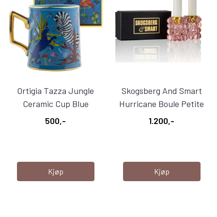
Ortigia Tazza Jungle
Skogsberg And Smart
Ceramic Cup Blue
Hurricane Boule Petite
Rosé
500,-
1.200,-
Kjøp
Kjøp