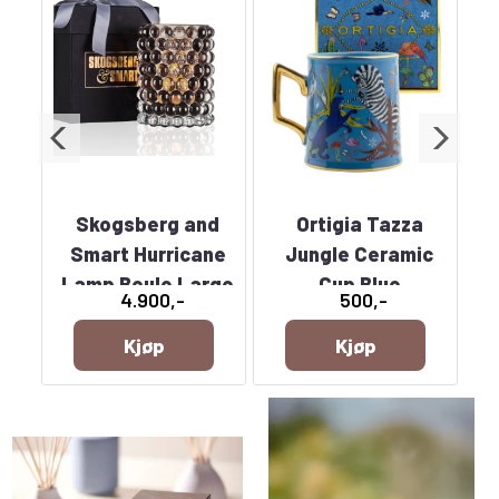
d
Skogsberg and
Ortigia Tazza
ne
Smart Hurricane
Jungle Ceramic
osé
Lamp Boule Large
Cup Blue
4.900,-
500,-
Tobacco
Kjøp
Kjøp