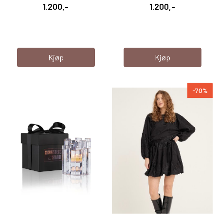
...
Regular ...
1.200,-
1.200,-
Kjøp
Kjøp
-70%