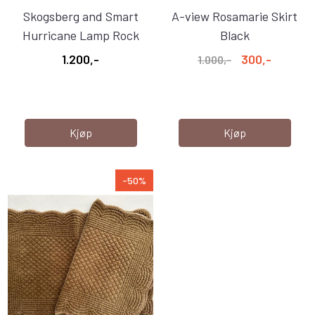
Skogsberg and Smart
A-view Rosamarie Skirt
Hurricane Lamp Rock
Black
Ice
1.200,-
300,-
1.000,-
Kjøp
Kjøp
-50%